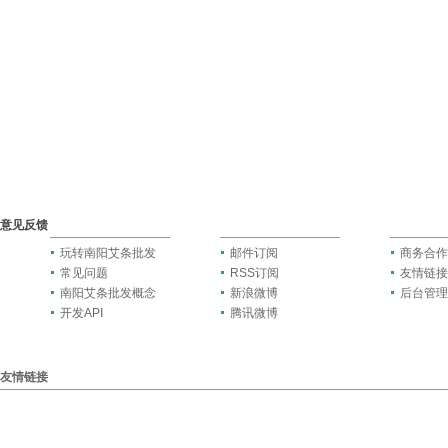
意见反馈
玩转南阳艾条批发
邮件订阅
商务合作
常见问题
RSS订阅
友情链接
南阳艾条批发概念
新浪微博
后台管理
开发API
腾讯微博
友情链接
艾绒厂家
南阳艾条批发
南阳艾柱批发
无烟艾条批发
南阳市艾东华艾绒厂
艾灸条