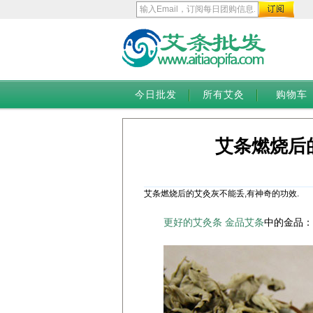
今日批发
所有艾灸
购物车
艾条燃烧后
艾条燃烧后的艾灸灰不能丢,有神奇的功效.
更好的艾灸条
金品艾条
中的金品：