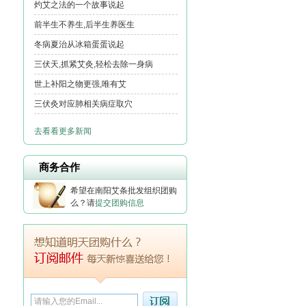
灼艾之法的一个故事说起
前半生不养生,后半生养医生
冬病夏治从冰箱蛋蛋说起
三伏天,抓紧艾灸,轻松去除一身病
世上补阳之物更强,唯有艾
三伏灸对应肺相关病症取穴
通知:三伏天艾灸的艾条7-12号入伏第一
去看看更多新闻
天,7-12~14号全年艾灸效果更好
常灸背,活百岁,建议用专业的背部督脉艾
商务合作
灸箱
立春,上班啦,百年一遇注定不平凡
希望在南阳艾条批发组织团购
么？请
提交团购信息
艾条燃烧后的艾灸灰不能丢,有神奇的功
效
堵了就艾灸打通经络
大雪天寒冷多温补,首选艾灸,大雪节气要
更加注意养生,请多艾灸
通告北京快递因阅兵进京快递要停发,持
续到9月3日阅兵之后再发