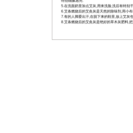
特别细腻透亮.
5.在洗面奶里加点艾灰,用来洗脸,洗后有特别
6.艾条燃烧后的艾灸灰是天然的除味剂,用小
7.有的人脚爱出汗,在脱下来的鞋里,放上艾灰包
8.艾条燃烧后的艾灸灰是绝好的草木灰肥料,把