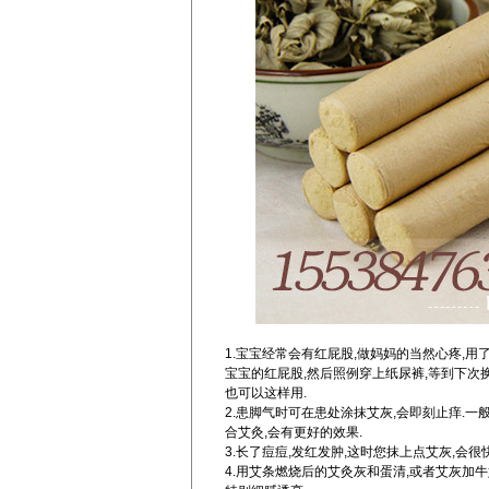
1.宝宝经常会有红屁股,做妈妈的当然心疼,用
宝宝的红屁股,然后照例穿上纸尿裤,等到下次
也可以这样用.
2.患脚气时可在患处涂抹艾灰,会即刻止痒.一
合艾灸,会有更好的效果.
3.长了痘痘,发红发肿,这时您抹上点艾灰,会很
4.用艾条燃烧后的艾灸灰和蛋清,或者艾灰加牛