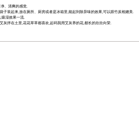
干净、清爽的感觉.
布袋子装起来,放在厕所、厨房或者是冰箱里,能起到除异味的效果,可以跟竹炭相媲美.
,吸湿效果一流.
艾灰拌在土里,花花草草都喜欢,起码我用艾灰养的花,都长的欣欣向荣.