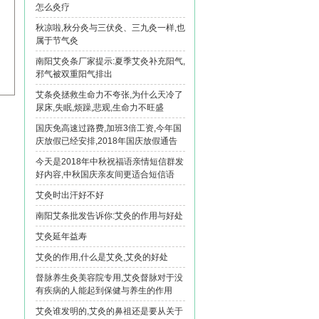
怎么灸疗
秋凉啦,秋分灸与三伏灸、三九灸一样,也
属于节气灸
南阳艾灸条厂家提示:夏季艾灸补充阳气,
邪气被双重阳气排出
艾条灸拯救生命力不夸张,为什么天冷了
尿床,失眠,烦躁,悲观,生命力不旺盛
国庆免高速过路费,加班3倍工资,今年国
庆放假已经安排,2018年国庆放假通告
今天是2018年中秋祝福语亲情短信群发
好内容,中秋国庆亲友间更适合短信语
艾灸时出汗好不好
南阳艾条批发告诉你:艾灸的作用与好处
艾灸延年益寿
艾灸的作用,什么是艾灸,艾灸的好处
督脉养生灸美容院专用,艾灸督脉对于没
有疾病的人能起到保健与养生的作用
艾灸谁发明的,艾灸的鼻祖还是要从关于