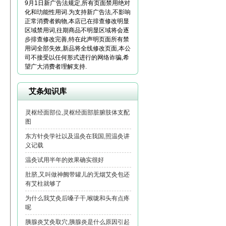
9月1日新广告法规定,所有页面禁用绝对
化和玏能性用词.为支持新广告法,不影响
正常消费者购物,本店已在排查修改明显
区域禁用词,往期商品不明显区域将会逐
步排查修改完善,特在此声明页面所有禁
用词全部失效,新品将全线修改页面,本公
司不接受以任何形式进行的网络诈骗,希
望广大消费者理解支持.
艾条知识库
灵枢经面部位,灵枢经面部脏腑肢体支配
图
东方针灸学社以及温灸在我国,照温灸讲
义记载
温灸试用半年的效果确实很好
肚脐,又叫做神阙带罐儿的无烟艾灸包还
有艾柱就够了
为什么我艾灸后嗓子干,喉咙和头有点疼
呢
胰腺炎艾灸取穴,胰腺炎是什么原因引起