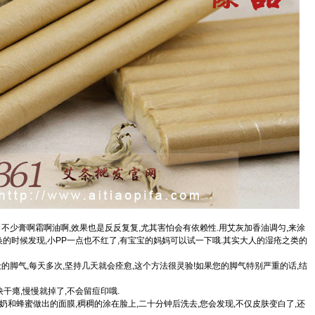
了不少膏啊霜啊油啊,效果也是反反复复,尤其害怕会有依赖性.用艾灰加香油调匀,来涂
换的时候发现,小PP一点也不红了,有宝宝的妈妈可以试一下哦.其实大人的湿疮之类的
般的脚气,每天多次,坚持几天就会痊愈,这个方法很灵验!如果您的脚气特别严重的话,结
快干瘪,慢慢就掉了,不会留痘印哦.
奶和蜂蜜做出的面膜,稠稠的涂在脸上,二十分钟后洗去,您会发现,不仅皮肤变白了,还