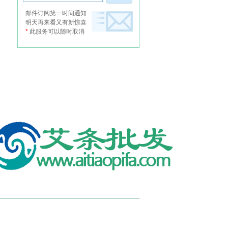
厂家教您怎么认识艾,上品陈艾优点,渗透
邮件订阅第一时间通知
力好,艾灰不易脱落,不会对人体造成危害
明天再来看又有新惊喜
*
此服务可以随时取消