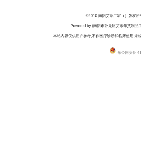
艾绒厂家
南阳艾条批发
南阳艾柱批发
无烟艾条批发
南阳市艾东华艾绒厂
艾灸条
©
2010
南阳艾条厂家（）版权所
Powered by (南阳市卧龙区艾东华艾制品工厂店
本站内容仅供用户参考,不作医疗诊断和临床使用;未经
豫公网安备 411