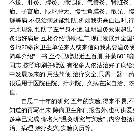
不送、肝炎、牌炎、肺结核、气管炎、肾脏炎
瘤、子宫瘤、眼球肿大、慢性角膜炎、散光、
癣等病,不仅治病还能预防,例如我患高血压时,
无此现象,预防了左半身不遂,证明温灸效果超
炙治好病后,互相介绍协助推广,现已发展到全国
各地20多家卫生单位来人或来信向我索要温灸资料
简单介绍”一书,至今已赠出近五百册,并蒙601
同志,按照印刷并赠送,有很多人依法治好了病
中发展起来的,用法简便,治疗安全,只需一器一药
很适用于医院住院、疗养院、久病在家自治、农
值。
自思二十年的研究,五年的实验,得来不易,不
知道的再写出来,除向卫生部门报告外,也可供爱
多幸已完成,命名为“温灸研究与实验” ,内容包
治、病理,治疗炙穴,实验病历等。