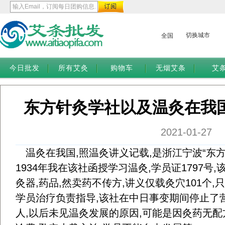
切换城市
全国
今日批发
所有艾灸
购物车
无烟艾条
艾
东方针灸学社以及温灸在我
2021-01-27
温灸在我国,照温灸讲义记载,是浙江宁波“东方针
1934年我在该社函授学习温灸,学员证1797号
灸器,药品,然卖药不传方,讲义仅载灸穴101个,
学员治疗负责指导,该社在中日事变期间停止了营
人,以后未见温灸发展的原因,可能是因灸药无配