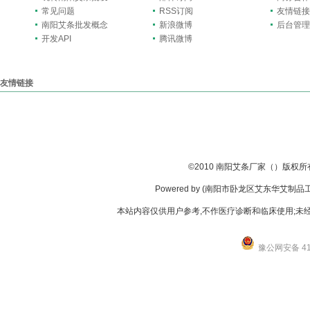
常见问题
RSS订阅
友情链接
南阳艾条批发概念
新浪微博
后台管理
开发API
腾讯微博
友情链接
艾绒厂家
南阳艾条批发
南阳艾柱批发
无烟艾条批发
南阳市艾东华艾绒厂
艾灸条
©
2010
南阳艾条厂家（）版权所
Powered by (南阳市卧龙区艾东华艾制品工厂店
本站内容仅供用户参考,不作医疗诊断和临床使用;未经
豫公网安备 411