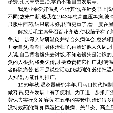
诊费,孔穴未载主治,学员不能自由发展等。
我是业余爱好温灸,不计其他,在针灸书上找
不同)故未中断,然我在1943年患高血压等病,彼
只服中西药,结果病未好,转而更重了,曾一度在
解放后毛主席号召百花齐放,使我脑子有了新
争,进一步深入钻研温灸并结合久病体会,忽然领悟
开始自灸,渐渐把身体治壮了,再治好他人久病,
人说,自己背着馒头去讨饭,不知道馒头是治饿的
灸的人很少,将要失传,才要负责把它推广,想使
者解除痛苦,然不是说空话就能做到的,必须把
人知道,方能作到推广。
1959年秋,温灸器研究半年,用马口铁代铜制做
做容易,更在发展上有了便利。为了进一步推广温炎
劳保去实行义务治病,在五年的实验中,治好很
没特效药的病,如风湿性心脏病、关节炎、高血