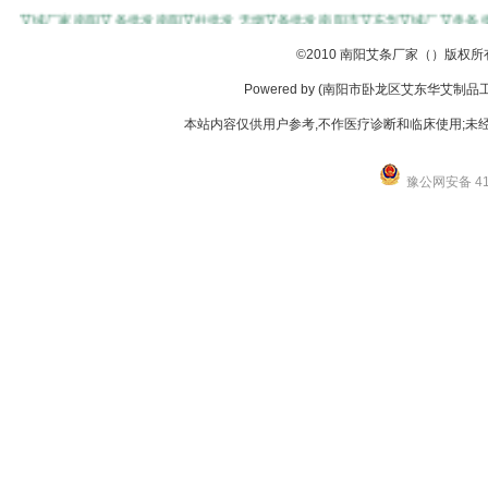
艾绒厂家
南阳艾条批发
南阳艾柱批发
无烟艾条批发
南阳市艾东华艾绒厂
艾灸条
©
2010
南阳艾条厂家（）版权所
Powered by (南阳市卧龙区艾东华艾制品工厂店
本站内容仅供用户参考,不作医疗诊断和临床使用;未经
豫公网安备 411