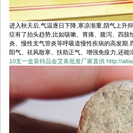
进入秋天后,气温逐日下降,寒凉渐重,阴气上升
症有了抬头趋势,比如咳嗽、胃痛、腹泻、四肢
炎、慢性支气管炎等呼吸道慢性疾病的高发期.而
阳气、祛风散寒、扶助正气、增强免疫力,还能润
10支一盒装特品金艾条批发厂家直供
http://ait