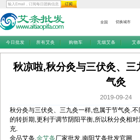
切换城市
全国
今日批发
所有艾灸
购物车
无烟艾条
艾
秋凉啦,秋分灸与三伏灸、三
气灸
2019-09-24
秋分灸与三伏灸、三九灸一样,也属于节气灸.不
的转折期,更利于调节阴阳平衡,所以秋分灸相对
充.
金品艾条,
金艾条
厂家批发,南阳艾条批发官网