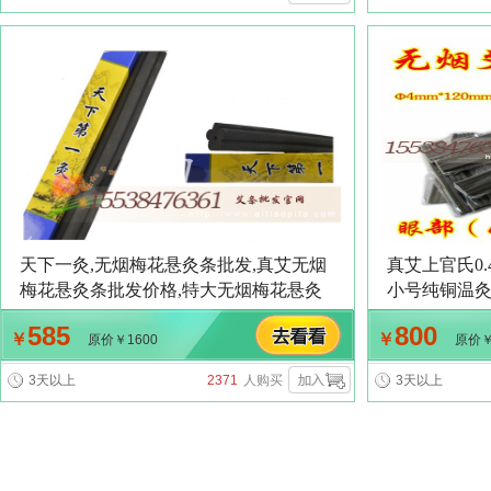
天下一灸,无烟梅花悬灸条批发,真艾无烟
真艾上官氏0
梅花悬灸条批发价格,特大无烟梅花悬灸
小号纯铜温灸
棒,无烟大梅花灸条碳棒25*250mm无烟艾
然蕲艾70支
585
800
￥
￥
条批发订做
条,4mm温
原价￥1600
原价￥
3天以上
2371
人购买
3天以上