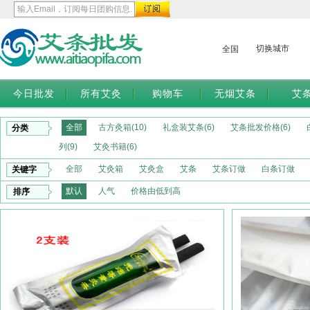
切换城市
全国
今日批发
所有艾灸
购物车
无烟艾条
艾
全部
古方灸箱(10)
礼盒装艾条(6)
艾条批发价格(6)
分类
列(9)
艾灸书籍(6)
全部
艾灸箱
艾灸盒
艾条
艾条订做
白条订做
关键字
默认
人气
价格由低到高
排序