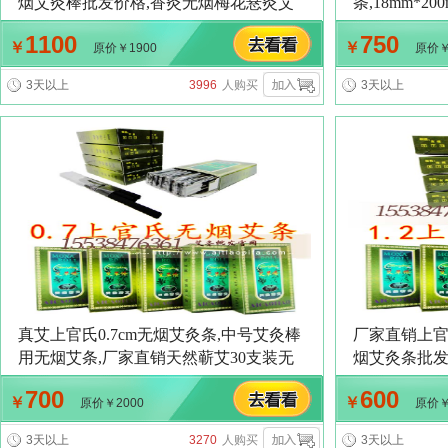
烟艾灸棒批发价格,香灸无烟梅花悬灸艾
条,18mm*
条批发
装,南阳手工
1100
750
￥
￥
装批发价格
原价￥1900
原价￥
3天以上
3996
人购买
3天以上
真艾上官氏0.7cm无烟艾灸条,中号艾灸棒
厂家直销上官
用无烟艾条,厂家直销天然蕲艾30支装无
烟艾灸条批发
烟碳化真艾无烟艾条,7mm温灸艾条批发
真艾无烟艾条1
700
600
￥
￥
价格
灸艾条批发
原价￥2000
原价￥
3天以上
3270
人购买
3天以上