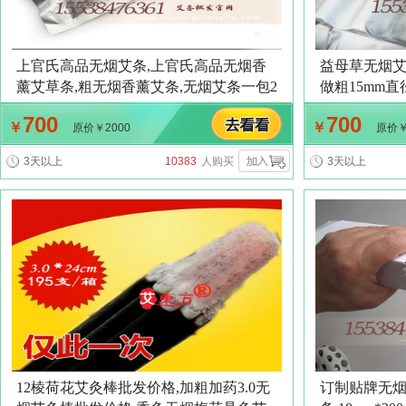
上官氏高品无烟艾条,上官氏高品无烟香
益母草无烟艾
薰艾草条,粗无烟香薰艾条,无烟艾条一包2
做粗15mm直
支装,18mm益母草无烟艾灸条,玫瑰无烟艾
艾条,无烟艾
700
700
￥
￥
条,加工定做粗18mm直径130mm无烟艾条
器,悬灸仪艾
原价￥2000
原价￥
仪无烟艾条,
3天以上
10383
人购买
3天以上
艾条批发订
12棱荷花艾灸棒批发价格,加粗加药3.0无
订制贴牌无烟