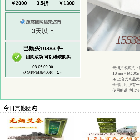
￥2000
3.5折
￥1300
3天以上
已购买10383
件
团购成功 可以继续购买
08-05 00:00
无烟艾条真艾上
达到最低团购人数：
1
人
18mm直径13
条,上官氏高品无
全部用尽,没有一
使用的话,也比