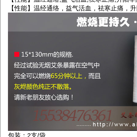
【性能】温经通络，益气活血，祛寒止痛，升
包装：2支/袋