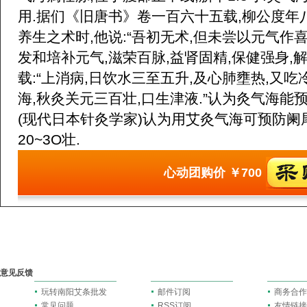
用.据们《旧唐书》卷一百六十五载,柳公度年
养生之术时,他说:“吾初无术,但未尝以元气作喜
发和培补元气,滋荣百脉,益肾固精,保健强身,
载:“上消病,日饮水三至五升,及心肺壅热,又
海,秋灸关元三百壮,口生津液.”认为灸气海能
(现代日本针灸学家)认为用艾灸气海可预防阑
20~3O壮.
心动团购价
￥700
意见反馈
玩转南阳艾条批发
邮件订阅
商务合作
常见问题
RSS订阅
友情链接