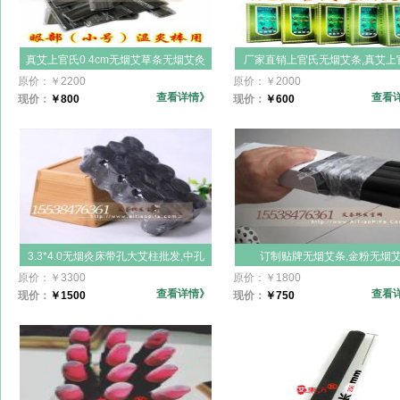
真艾上官氏0.4cm无烟艾草条无烟艾灸
厂家直销上官氏无烟艾条,真艾上
条小号纯铜温灸棒专用艾炙棒,厂家直
无烟艾灸条批发,天然蕲艾10支装
原价：
￥
2200
原价：
￥
2000
销天然蕲艾70支装无烟碳化真艾无烟
碳化真艾无烟艾条1.2cm无烟
查看详情》
查看
现价：
￥
800
现价：
￥
600
艾条,4mm温灸艾条批发价格
条,12mm温灸艾条批发价格
3.3*4.0无烟灸床带孔大艾柱批发,中孔
订制贴牌无烟艾条,金粉无烟
艾灸床无烟艾柱,电动熏蒸艾灸床艾柱
条,18mm*200mm无烟艾条白盒
原价：
￥
3300
原价：
￥
1800
自打火,带孔自打火无烟灸床柱南阳汉
包装,南阳手工无烟艾柱五年陈艾
查看详情》
查看
现价：
￥
1500
现价：
￥
750
医艾条批发
10支装批发价格