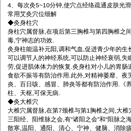
4、每次灸5~10分钟,使穴点经络疏通皮肤光滑
常用艾灸穴位细解
◆灸身柱穴
身柱穴属督脉,在项后第三胸椎与第四胸椎之间
毒,宁神志的功效.
灸身柱能温补元阳,调和气血,促进青少年的生
可以调节人的神经系统,可以防止神经衰弱,失
劳,促进肌体体力的恢复.灸身柱对小儿的胃肠道
食欲不振等有防治作用.此外,对精神萎靡、夜
炎、百日咳、感冒、肺炎等都有防治作用.《
柱、天枢,可保无病.
◆灸大椎穴
大椎穴属督脉,在第7颈椎与第1胸椎之间,大
三阳经、阳维脉之会,有“诸阳之会”和“阳脉之
散寒,温阳、通阳、清心、宁神、健脑、消除