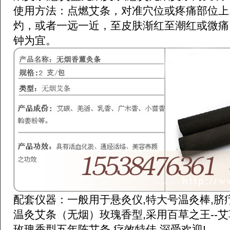
使用方法：点燃艾条，对准穴位或疼痛部位上1
灼，或者一远一近，至皮肤渐红至潮红或微痛，
钟为宜。
配套仪器：一般用于悬灸仪,特大号温灸棒,脐
温灸艾条（无烟）玫瑰香型,采用百草之王--
玫瑰香型五年陈艾条,疗效特佳,深受欢迎!