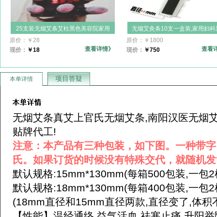
25支装无烟艾条艾柱黑色美容院家用
无烟艾灸条10支一盒装,家用妇科
妇科,无烟香薰艾条,玫瑰无烟艾炙条南
碳化黑色雷火灸艾柱定制艾叶粉
原价：
￥
28
原价：
￥
1800
阳市卧龙区艾东华厂家批发
南阳艾东华厂家直销批发价
查看详情》
查看
现价：
￥
18
现价：
￥
750
项目答疑
本单详情
无烟艾条真艾上官氏无烟艾条,南阳汉医无烟艾条
贴牌代工!
注意：本产品有三种包装，如下图。一种带字
氏。如果订货的时候没有特殊交代，就随机发
默认规格:15mm*130mm(每箱500包装,一包2
默认规格:18mm*130mm(每箱400包装,一包2
(18mm直径和15mm直径两款,直径变了,体积
【性能】温经通络,益气活血,祛寒止痛,升阳举