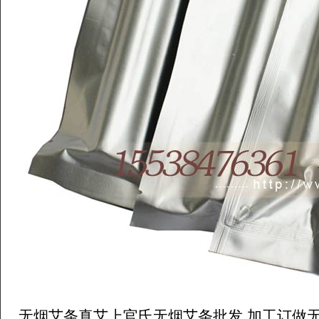
无烟艾条真艾上官氏无烟艾条批发,加工订做无