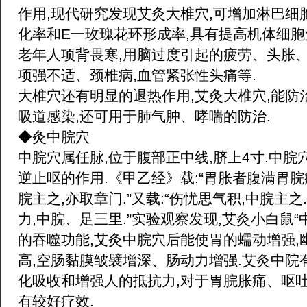
作用,现代研究发现艾灸大椎穴,可增加淋巴细
化率和E一玫瑰花环形成率,具有提高机体细胞
老年人项背畏寒,用脑过度引起的疲劳、头胀
项强不适、颈椎病,血管紧张性头痛等.
大椎穴还有明显的退热作用,艾灸大椎穴,能
吸道感染,还可用于肺气肿、哮喘的防治.
◆灸中脘穴
中脘穴属任脉,位于腹部正中线,脐上4寸.中
逆止呕的作用.《甲乙经》载:“胃胀者腹满胃脘
脘主之,亦取章门.”又载:“伤忧思气积,中脘主之
力,中脘、足三里.”实验观察发现,艾灸小白鼠“
的吞噬功能,艾灸中脘穴后能使胃的蠕动增强,
高,空肠黏膜皱襞增深、肠动力增强.艾灸中院
化吸收和增强人的抵抗力,对于胃脘胀痛、呕
有较好疗效.