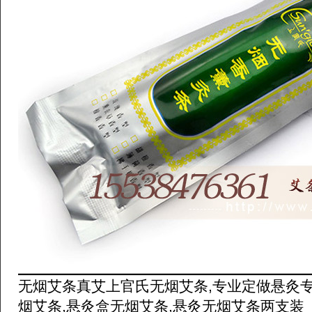
无烟艾条真艾上官氏无烟艾条,专业定做悬灸
烟艾条,悬灸盒无烟艾条,悬灸无烟艾条两支装