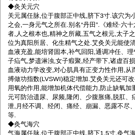
◆灸关元穴
关元属任脉,位于腹部正中线,脐下3寸.该穴为
之会,一身元气之所在.别名“丹田”.《难经·六
者,人之根本也,精神之所藏,五气之根元,太子之
位为真阳所居、化生精气之处.艾灸关元能使清
血液充盈,能培肾固本,补气回阳,通调冲任、理
子疝气,梦遗淋浊,女子瘕聚,经产带下,诸虚百
血液动力学改变,对心肌具有正变力性作用,从而
搏做功指数(LVSWI)稳定增加.艾灸关元还可
用氧的作用,能增加机体代偿能力,防止缺氧加
元可防治遗尿、尿频,隆闭、少腹胀痛,脱肛、
泄,月经不调、经闭、痛经、崩漏、恶露不尽、
等.
◆灸气海穴
气海属任脉,位于腹部正中线,脐下1.5寸.灸