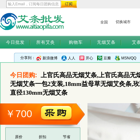
切换城市
全国
今日批发
所有艾灸
购物车
无烟艾条
艾
分享到：
新浪微博
人人
开心
豆瓣
MSN/QQ
今日团购:
上官氏高品无烟艾条,上官氏高品无烟
无烟艾条一包2支装,18mm益母草无烟艾灸条,玫
直径130mm无烟艾条
￥700
原价
折扣
节省