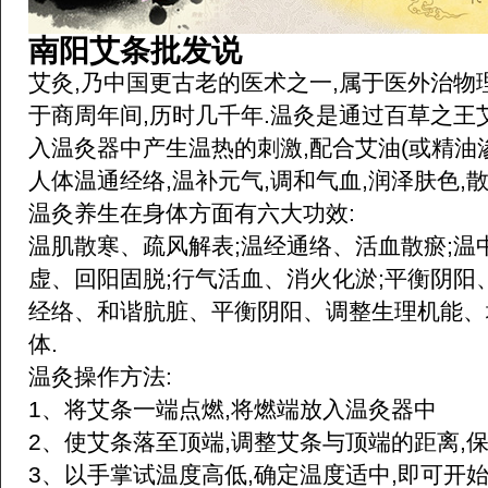
南阳艾条批发说
艾灸,乃中国更古老的医术之一,属于医外治物
于商周年间,历时几千年.温灸是通过百草之王
入温灸器中产生温热的刺激,配合艾油(或精油
人体温通经络,温补元气,调和气血,润泽肤色,
温灸养生在身体方面有六大功效:
温肌散寒、疏风解表;温经通络、活血散瘀;温
虚、回阳固脱;行气活血、消火化淤;平衡阴阳
经络、和谐肮脏、平衡阴阳、调整生理机能、
体.
温灸操作方法:
1、将艾条一端点燃,将燃端放入温灸器中
2、使艾条落至顶端,调整艾条与顶端的距离,
3、以手掌试温度高低,确定温度适中,即可开