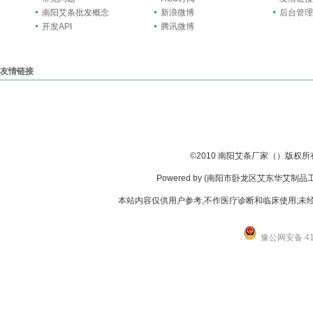
南阳艾条批发概念
新浪微博
后台管理
开发API
腾讯微博
友情链接
艾绒厂家
南阳艾条批发
南阳艾柱批发
无烟艾条批发
南阳市艾东华艾绒厂
艾灸条
©
2010
南阳艾条厂家（）版权所
Powered by (南阳市卧龙区艾东华艾制品工厂店
本站内容仅供用户参考,不作医疗诊断和临床使用;未经
豫公网安备 411