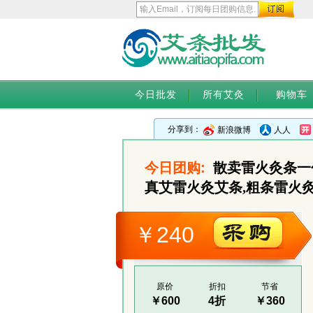
今日批发
所有艾灸
购物车
分享到：
新浪微博
人人
今日团购:
散卖雷火灸条一
真艾雷火灸艾条,粗条雷火
￥240
原价
折扣
节省
￥600
4折
￥360