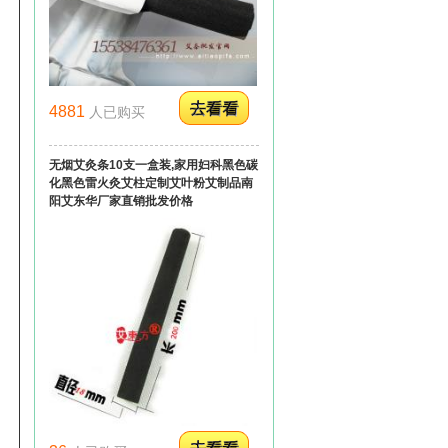
4881
人已购买
无烟艾灸条10支一盒装,家用妇科黑色碳
化黑色雷火灸艾柱定制艾叶粉艾制品南
阳艾东华厂家直销批发价格