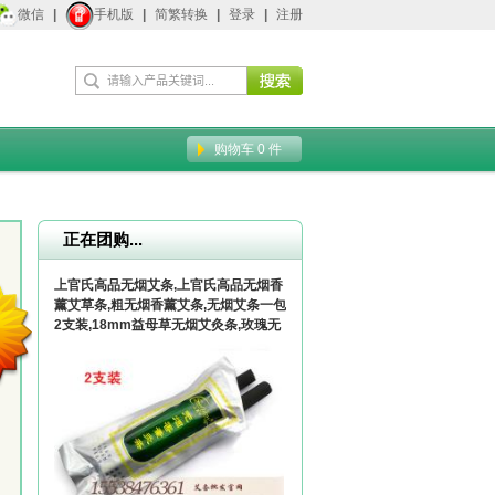
微信
|
手机版
|
简繁转换
|
登录
|
注册
购物车
0
件
正在团购...
上官氏高品无烟艾条,上官氏高品无烟香
薰艾草条,粗无烟香薰艾条,无烟艾条一包
2支装,18mm益母草无烟艾灸条,玫瑰无
烟艾条,加工定做粗18mm直径130mm
无烟艾条