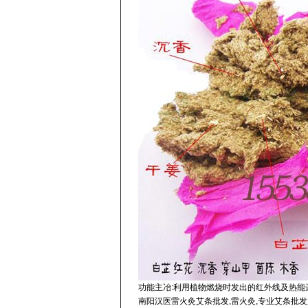
功能主冶:利用植物燃烧时发出的红外线及热能
南阳汉医雷火灸艾条批发,雷火灸,专业艾条批