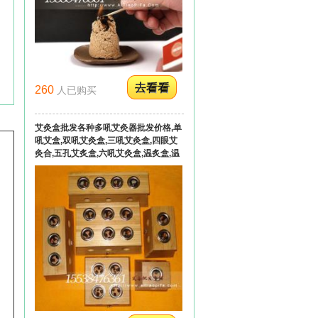
260
人已购买
艾灸盒批发各种多吼艾灸器批发价格,单
吼艾盒,双吼艾灸盒,三吼艾灸盒,四眼艾
灸合,五孔艾炙盒,六吼艾灸盒,温炙盒,温
灸器,竹制单孔艾灸盒加工订做贴牌代工
量大从优！