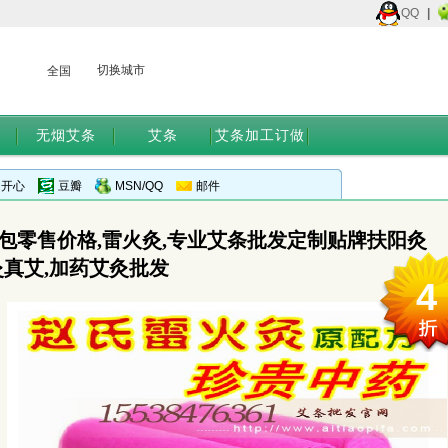
QQ
|
切换城市
全国
无烟艾条
艾条
艾条加工订做
开心
豆瓣
MSN/QQ
邮件
包零售价格,雷火灸,专业艾条批发定制贴牌扶阳灸
灸真艾,加药艾灸批发
4