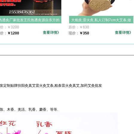
热透灸厂家批发王氏热透灸源自东方的
大炮灸,雷火灸,私人订制7cm大艾条,做
艾灸产品天然野生艾条艾绒艾柱纯艾灸
大炮灸,火力猛,灸感通透,架子排烟一体
价：
￥
3200
原价：
￥
630
条五年陈南阳妇科宫寒
化,简单方便,适合各养生馆和家庭使用
查看详情》
查看详情》
价：
￥
1200
现价：
￥
350
批发定制贴牌扶阳灸真艾雷火灸艾条,粗条雷火灸真艾,加药艾灸批发
茵陈、木香、羌活、乳香、麝香、等等.