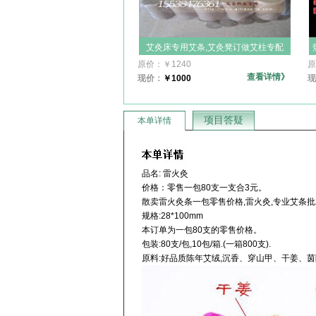
艾灸床专用艾条,艾灸凳订做艾柱专配
雷火艾柱厂家批发直营,中药艾熏脐大
原价：
￥
1240
原
艾条,大艾柱各种直径艾条批发,中医加
查看详情》
现价：
￥
1000
现
药大艾条,檀香,蕲艾,降香,藿香,川乌,丹
参医院,艾灸养生馆,艾灸堂中医养生会
所加工定做量大从优
项目答疑
本单详情
品名: 雷火灸
价格：零售一包80支一支合3元。
散卖雷火灸条一包零售价格,雷火灸,专业艾条
规格:28*100mm
本订单为一包80支的零售价格。
包装:80支/包,10包/箱.(一箱800支).
原料:好品质陈年艾绒,沉香、穿山甲、干姜、