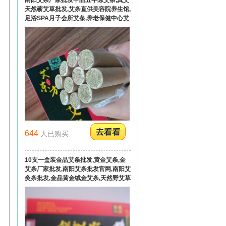
天然蕲艾草批发,艾条直供美容院养生馆,
足浴SPA月子会所艾条,养老保健中心艾
灸条
644
人已购买
10支一盒装金品艾条批发,黄金艾条,金
艾条厂家批发,南阳艾条批发官网,南阳艾
灸条批发,金品黄金绒金艾条,天然野艾草
五年陈手工艾条