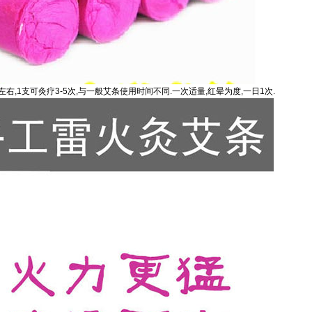
左右,1支可灸疗3-5次,与一般艾条使用时间不同.一次适量,红晕为度,一日1次.