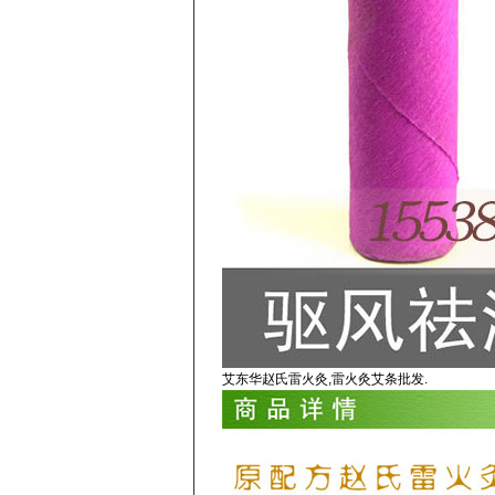
艾东华赵氏雷火灸,雷火灸艾条批发.