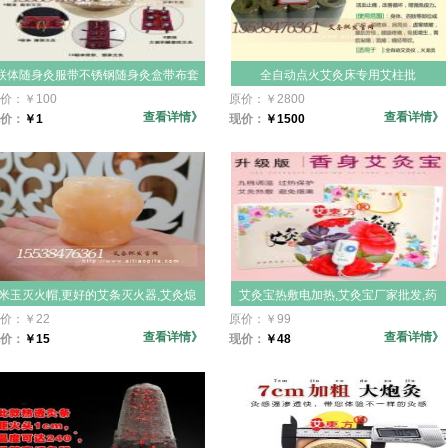
联体随身灸服带不锈钢随身灸盒带布套
全自动点火艾灸床专用艾柱批
批发,纯棉背部温灸十联体,颈肩部8联体
发,3.3X4CM自打火中孔大艾柱,全自动
价：
￥
100
原价：
￥
2800
马夹,6联4联,三连体,单连体艾灸盒足部
艾灸床美容艾条,美容床艾灸段,海福熏
查看详情》
查看详情》
价：
￥
1
现价：
￥
1500
艾灸器,温灸器,艾柱盒适用短艾条
蒸艾灸床专用自打火中空艾灸
柱,33*40mm灸床艾绒柱
米玉灭火帽,更好的艾条灭火器,艾灸熄
艾灸宝热敷电加热,艾灸宝厂家批发,药
灭器,玉质艾灸灭火帽,大理石温灸灭火
草药包内胆,艾炙宝电加热暖宫寒热敷
价：
￥
22
原价：
￥
99
帽,美观卫生,用几代都没有事的,工艺品
养胃艾灸月经减肥祛湿灸宝灸器
查看详情》
查看详情》
价：
￥
15
现价：
￥
48
啦干净,卫生,耐用,上档次