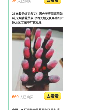
36
人已购买
25支装无烟艾条艾柱黑色美容院家用妇
科,无烟香薰艾条,玫瑰无烟艾炙条南阳市
卧龙区艾东华厂家批发
660
人已购买
南阳艾条厂家批发甲品五年陈艾条,真艾