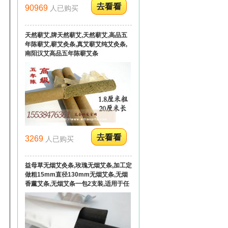
90969
人已购买
天然蕲艾,牌天然蕲艾,天然蕲艾,高品五
年陈蕲艾,蕲艾灸条,真艾蕲艾纯艾灸条,
南阳汉艾高品五年陈蕲艾条
3269
人已购买
益母草无烟艾灸条,玫瑰无烟艾条,加工定
做粗15mm直径130mm无烟艾条,无烟
香薰艾条,无烟艾条一包2支装,适用于任
何艾灸器,悬灸仪艾条,立体艾灸器无烟艾
条,乳灸仪无烟艾条,艾灸凳用艾条,艾灸
床用无烟艾条批发订做