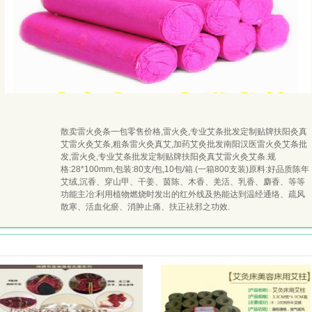
散卖雷火灸条一包零售价格,雷火灸,专业艾条批发定制贴牌扶阳灸真
艾雷火灸艾条,粗条雷火灸真艾,加药艾灸批发南阳汉医雷火灸艾条批
发,雷火灸,专业艾条批发定制贴牌扶阳灸真艾雷火灸艾条.规
格:28*100mm,包装:80支/包,10包/箱.(一箱800支装)原料:好品质陈年
艾绒,沉香、穿山甲、干姜、茵陈、木香、羌活、乳香、麝香、等等
功能主冶:利用植物燃烧时发出的红外线及热能达到温经通络、疏风
散寒、活血化瘀、消肿止痛、扶正祛邪之功效.