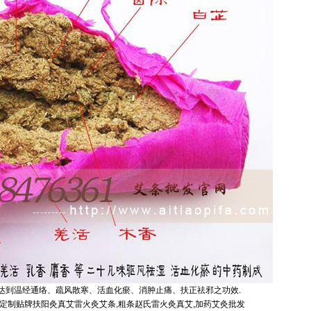
达到温经通络、疏风散寒、活血化瘀、消肿止痛、扶正祛邪之功效.
发定制贴牌扶阳灸真艾雷火灸艾条,粗条赵氏雷火灸真艾,加药艾灸批发