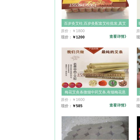
百岁灸艾柱,百岁灸配套艾柱批发,真艾
百岁灸艾柱加工订做,艾绒柱,真艾百岁
原价：
￥
1800
原
灸配件,陈永刚三点开穴祛病,一板36粒
查看详情》
现价：
￥
1200
现
梅花艾灸条微烟中药艾条,有烟梅花悬
灸棒,美容院微烟艾条,微烟艾条,美容院
原价：
￥
1600
原
大艾条,五棱微有烟艾条,梅花香灸厂家
查看详情》
现价：
￥
585
现
批发,美容保健院专供,养生馆艾条主订
做天下一灸