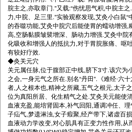
脘主之,亦取章门.”又载:“伤忧思气积,中脘主之
力,中脘、足三里.”实验观察发现,艾灸小白鼠“
的吞噬功能,艾灸中脘穴后能使胃的蠕动增强,
高,空肠黏膜皱襞增深、肠动力增强.艾灸中院
化吸收和增强人的抵抗力,对于胃脘胀痛、呕
有较好疗效.
◆灸关元穴
关元属任脉,位于腹部正中线,脐下3寸.该穴为
之会,一身元气之所在.别名“丹田”.《难经·六
者,人之根本也,精神之所藏,五气之根元,太子之
位为真阳所居、化生精气之处.艾灸关元能使清
血液充盈,能培肾固本,补气回阳,通调冲任、理
子疝气,梦遗淋浊,女子瘕聚,经产带下,诸虚百
血液动力学改变,对心肌具有正变力性作用,从而
搏做功指数(LVSWI)稳定增加.艾灸关元还可