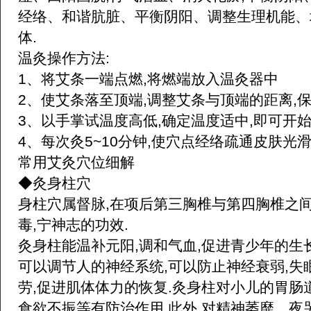
经络、和谐肮脏、平衡阴阳、调整生理机能、
体.
温灸操作方法:
1、将艾条一端点燃,将燃端放入温灸器中
2、使艾条落至顶端,调整艾条与顶端的距离,
3、以手掌试温度高低,确定温度适中,即可开
4、每次灸5~10分钟,使穴点经络疏通皮肤光滑
常用艾灸穴位细解
◆灸身柱穴
身柱穴属督脉,在项后第三胸椎与第四胸椎之间
毒,宁神志的功效.
灸身柱能温补元阳,调和气血,促进青少年的生
可以调节人的神经系统,可以防止神经衰弱,失
劳,促进肌体体力的恢复.灸身柱对小儿的胃肠道
食欲不振等有防治作用.此外,对精神萎靡、夜