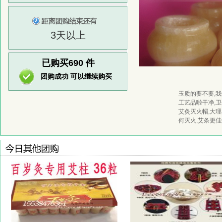
3天以上
已购买690
件
团购成功 可以继续购买
玉质的要不要,我
工艺品啦干净,卫
艾灸灭火帽,大理
何灭火,艾条更佳