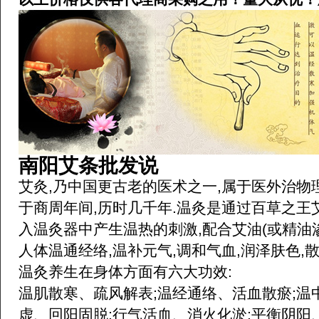
南阳艾条批发说
艾灸,乃中国更古老的医术之一,属于医外治物
于商周年间,历时几千年.温灸是通过百草之王
入温灸器中产生温热的刺激,配合艾油(或精油
人体温通经络,温补元气,调和气血,润泽肤色,
温灸养生在身体方面有六大功效:
温肌散寒、疏风解表;温经通络、活血散瘀;温
虚、回阳固脱;行气活血、消火化淤;平衡阴阳