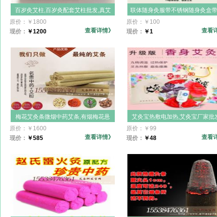
百岁灸艾柱,百岁灸配套艾柱批发,真艾
联体随身灸服带不锈钢随身灸盒
百岁灸艾柱加工订做,艾绒柱,真艾百岁
批发,纯棉背部温灸十联体,颈肩部
原价：
￥
1800
原价：
￥
100
灸配件,陈永刚三点开穴祛病,一板36粒
马夹,6联4联,三连体,单连体艾灸
查看详情》
查看
现价：
￥
1200
现价：
￥
1
艾灸器,温灸器,艾柱盒适用短艾
梅花艾灸条微烟中药艾条,有烟梅花悬
艾灸宝热敷电加热,艾灸宝厂家批发
灸棒,美容院微烟艾条,微烟艾条,美容院
草药包内胆,艾炙宝电加热暖宫寒
原价：
￥
1600
原价：
￥
99
大艾条,五棱微有烟艾条,梅花香灸厂家
养胃艾灸月经减肥祛湿灸宝灸
查看详情》
查看
现价：
￥
585
现价：
￥
48
批发,美容保健院专供,养生馆艾条主订
做天下一灸