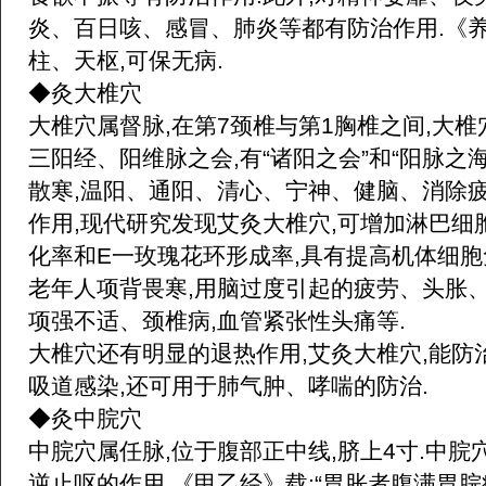
炎、百日咳、感冒、肺炎等都有防治作用.《
柱、天枢,可保无病.
◆灸大椎穴
大椎穴属督脉,在第7颈椎与第1胸椎之间,大
三阳经、阳维脉之会,有“诸阳之会”和“阳脉之
散寒,温阳、通阳、清心、宁神、健脑、消除
作用,现代研究发现艾灸大椎穴,可增加淋巴细
化率和E一玫瑰花环形成率,具有提高机体细胞
老年人项背畏寒,用脑过度引起的疲劳、头胀
项强不适、颈椎病,血管紧张性头痛等.
大椎穴还有明显的退热作用,艾灸大椎穴,能
吸道感染,还可用于肺气肿、哮喘的防治.
◆灸中脘穴
中脘穴属任脉,位于腹部正中线,脐上4寸.中
逆止呕的作用.《甲乙经》载:“胃胀者腹满胃脘