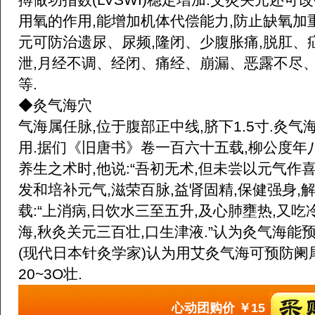
用氧的作用,能增加机体代偿能力,防止缺氧加
元可防治遗尿、尿频,隆闭、少腹胀痛,脱肛、
泄,月经不调、经闭、痛经、崩漏、恶露不尽、
等.
◆灸气海穴
气海属任脉,位于腹部正中线,脐下1.5寸.灸
用.据们《旧唐书》卷一百六十五载,柳公度年
养生之术时,他说:“吾初无术,但未尝以元气作喜
发和培补元气,滋荣百脉,益肾固精,保健强身,
载:“上消病,日饮水三至五升,及心肺壅热,又
海,秋灸关元三百壮,口生津液.”认为灸气海能
(现代日本针灸学家)认为用艾灸气海可预防阑
20~3O壮.
心动团购价
￥15