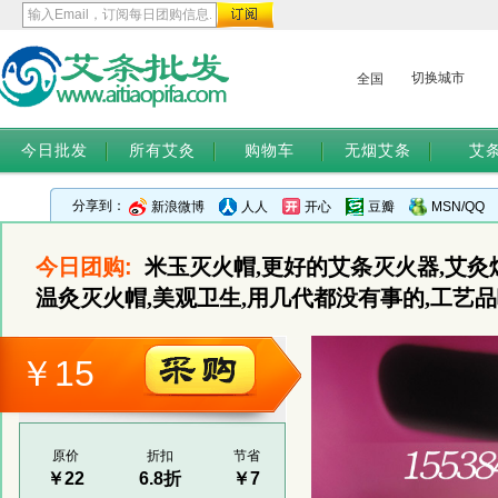
切换城市
全国
今日批发
所有艾灸
购物车
无烟艾条
艾
分享到：
新浪微博
人人
开心
豆瓣
MSN/QQ
今日团购:
米玉灭火帽,更好的艾条灭火器,艾灸
温灸灭火帽,美观卫生,用几代都没有事的,工艺品
￥15
原价
折扣
节省
￥22
6.8折
￥7