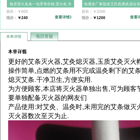
散卖雷火灸条一包零售价格,雷火灸,专
热透灸厂家批发王氏热透灸源自
业艾条批发定制贴牌扶阳灸真艾雷火灸
艾灸产品天然野生艾条艾绒艾柱
原价：
￥
600
原价：
￥
3200
艾条,粗条雷火灸真艾,加药艾灸批发
条五年陈南阳妇科宫寒
查看详情》
查看
现价：
￥
240
现价：
￥
1200
项目答疑
本单详情
更好的艾条灭火器,艾灸熄灭器,玉质艾灸灭火帽
操作简单,点燃的艾条用不完或温灸剩下的艾
熄灭艾条.干净卫生,方便实用.
为方便顾客,本店将灭火器单独出售,可为顾客
要单独配备灭火器的网友们
产品使用:对艾灸、温灸时,未用完的艾条做灭
灭火器数次至灭为止.