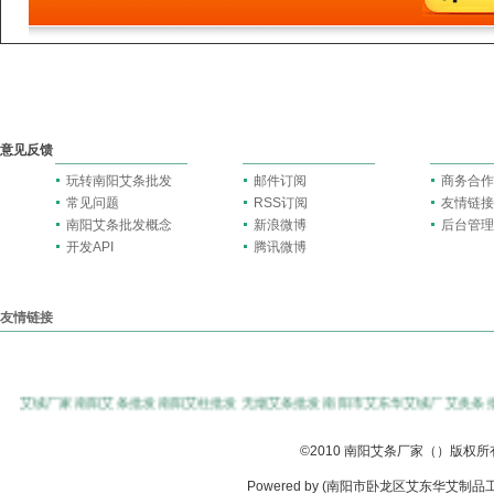
意见反馈
玩转南阳艾条批发
邮件订阅
商务合作
常见问题
RSS订阅
友情链接
南阳艾条批发概念
新浪微博
后台管理
开发API
腾讯微博
友情链接
艾绒厂家
南阳艾条批发
南阳艾柱批发
无烟艾条批发
南阳市艾东华艾绒厂
艾灸条
©
2010
南阳艾条厂家（）版权所
Powered by (南阳市卧龙区艾东华艾制品工厂店