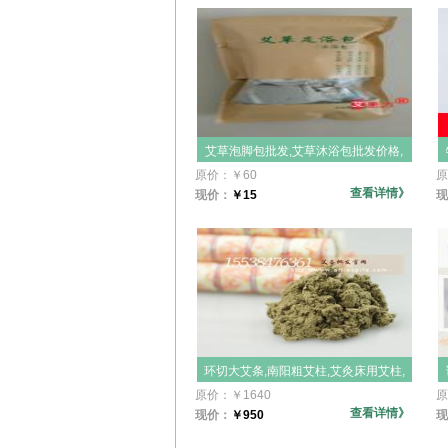
艾草泡脚包批发,艾草沐浴包批发价格,
中药艾草泡脚包除脚气,艾叶泡脚包,足
原价：
￥
60
原
浴药包,天然蕲艾陈艾叶姜粉纯中药足
查看详情》
现价：
￥
15
现
疗粉,产妇,宝宝泡澡艾草
环切大艾条,南阳粗艾柱,艾灸床用艾柱,
粗艾柱段,环切艾条,艾草条,粗艾柱批发
原价：
￥
1640
原
价格,艾灸床,艾灸凳子专用艾灸条批发
查看详情》
现价：
￥
950
现