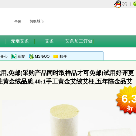
QQ
|
切换城市
全国
无烟艾条
艾条
艾条加工订做
开心
豆瓣
MSN/QQ
邮件
试用,免邮(采购产品同时取样品才可免邮)试用好评更
柱黄金绒品质,40:1手工黄金艾绒艾柱,五年陈金品艾
6.