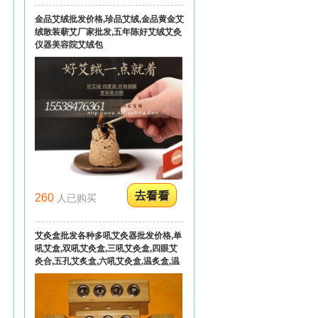
金品艾绒批发价格,珍品艾绒,金品黄金艾
绒散装蕲艾厂家批发,五年陈好艾绒艾灸
仪器美容院艾绒包
260
人已购买
艾灸盒批发各种多吼艾灸器批发价格,单
吼艾盒,双吼艾灸盒,三吼艾灸盒,四眼艾
灸合,五孔艾炙盒,六吼艾灸盒,温炙盒,温
灸器,竹制单孔艾灸盒加工订做贴牌代工
量大从优！