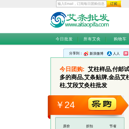
今日批发
所有艾灸
购物车
分享到：
新浪微博
人人
今日团购:
艾柱样品,付邮
多的商品,艾条贴牌,金品艾
柱,艾段艾灸柱批发
￥24
原价
折扣
节省