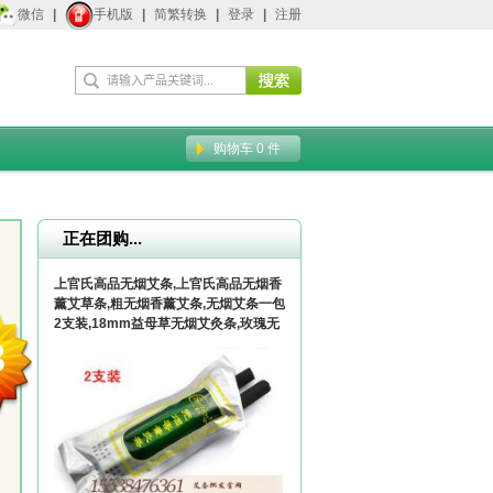
微信
|
手机版
|
简繁转换
|
登录
|
注册
购物车
0
件
正在团购...
上官氏高品无烟艾条,上官氏高品无烟香
薰艾草条,粗无烟香薰艾条,无烟艾条一包
2支装,18mm益母草无烟艾灸条,玫瑰无
3
烟艾条,加工定做粗18mm直径130mm
无烟艾条