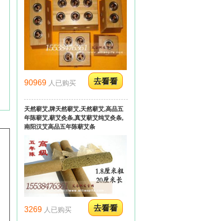
90969
人已购买
天然蕲艾,牌天然蕲艾,天然蕲艾,高品五
年陈蕲艾,蕲艾灸条,真艾蕲艾纯艾灸条,
南阳汉艾高品五年陈蕲艾条
3269
人已购买