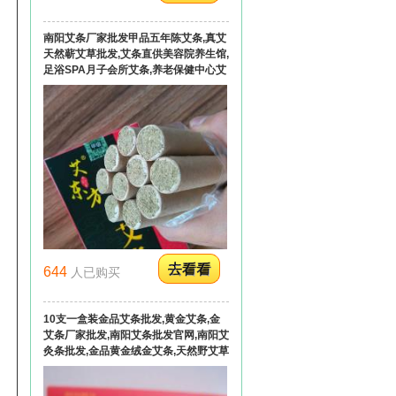
南阳艾条厂家批发甲品五年陈艾条,真艾
天然蕲艾草批发,艾条直供美容院养生馆,
足浴SPA月子会所艾条,养老保健中心艾
灸条
644
人已购买
10支一盒装金品艾条批发,黄金艾条,金
艾条厂家批发,南阳艾条批发官网,南阳艾
灸条批发,金品黄金绒金艾条,天然野艾草
五年陈手工艾条