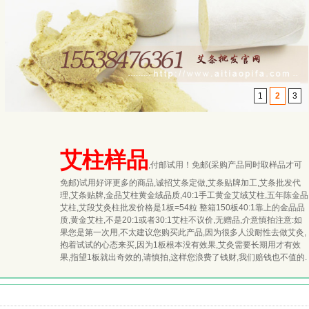
1
2
3
艾柱样品
,付邮试用！免邮(采购产品同时取样品才可
免邮)试用好评更多的商品,诚招艾条定做,艾条贴牌加工,艾条批发代
理,艾条贴牌,金品艾柱黄金绒品质,40:1手工黄金艾绒艾柱,五年陈金品
艾柱,艾段艾灸柱批发价格是1板=54粒 整箱150板40:1靠上的金品品
质,黄金艾柱,不是20:1或者30:1艾柱不议价,无赠品,介意慎拍注意:如
果您是第一次用,不太建议您购买此产品,因为很多人没耐性去做艾灸,
抱着试试的心态来买,因为1板根本没有效果,艾灸需要长期用才有效
果,指望1板就出奇效的,请慎拍,这样您浪费了钱财,我们赔钱也不值的.