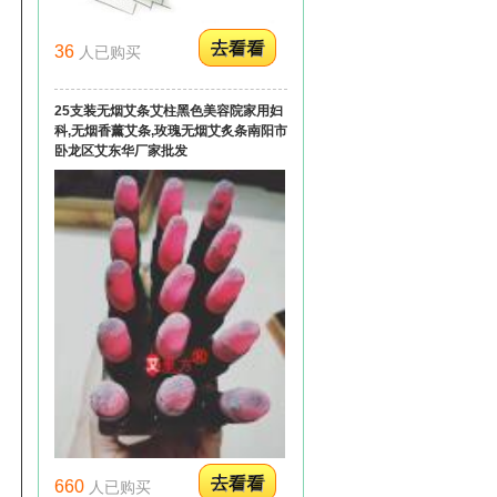
36
人已购买
25支装无烟艾条艾柱黑色美容院家用妇
科,无烟香薰艾条,玫瑰无烟艾炙条南阳市
卧龙区艾东华厂家批发
660
人已购买