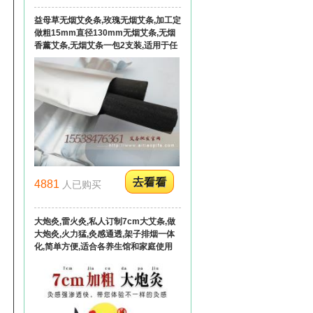
益母草无烟艾灸条,玫瑰无烟艾条,加工定
做粗15mm直径130mm无烟艾条,无烟
香薰艾条,无烟艾条一包2支装,适用于任
何艾灸器,悬灸仪艾条,立体艾灸器无烟艾
条,乳灸仪无烟艾条,艾灸凳用艾条,艾灸
床用无烟艾条批发订做
4881
人已购买
大炮灸,雷火灸,私人订制7cm大艾条,做
大炮灸,火力猛,灸感通透,架子排烟一体
化,简单方便,适合各养生馆和家庭使用