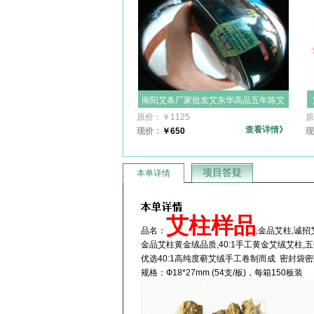
南阳艾条厂家批发艾东华高品五年陈艾
柱 艾段108艾绒柱可用于随身灸,足灸
原价：
￥
1125
原
康,艾柱盒和各种隔物灸
查看详情》
现价：
￥
650
现
项目答疑
本单详情
艾柱样品
品名：
,金品艾柱,诚
金品艾柱黄金绒品质,40:1手工黄金艾绒艾柱,
优选40:1高纯度蕲艾绒手工卷制而成 密封袋密
规格：Ф18*27mm (54支/板)，每箱150板装