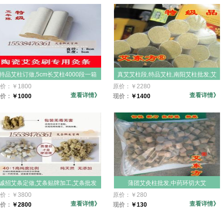
特品艾柱订做,5cm长艾柱4000段一箱
真艾艾柱段,特品艾柱,南阳艾柱批发,艾
装,4cm长艾柱5000段一箱装,米陶瓷艾
柱条,南阳艾柱,艾柱厂家,艾柱条批发艾
价：
￥
1800
原价：
￥
2280
灸刷专用艾灸条18mm直径任意长度艾
东华特品品艾柱,艾灸柱家用随身灸
查看详情》
查看详情》
价：
￥
1000
现价：
￥
1400
柱订做批发价格
诚招艾条定做,艾条贴牌加工,艾条批发
蒲团艾灸柱批发,中药环切大艾
代理,艾条贴牌,金品艾柱黄金绒品
条,25X25mm艾柱段,艾灸床用小艾柱,
价：
￥
3800
原价：
￥
280
质,40:1手工黄金艾绒艾柱,五年陈金品
环切大艾条,艾灸床,艾灸凳子专用小艾
查看详情》
查看详情》
价：
￥
2800
现价：
￥
130
艾柱,艾段艾灸柱批发
灸条批发