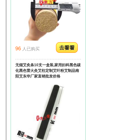
96
人已购买
无烟艾灸条10支一盒装,家用妇科黑色碳
化黑色雷火灸艾柱定制艾叶粉艾制品南
阳艾东华厂家直销批发价格