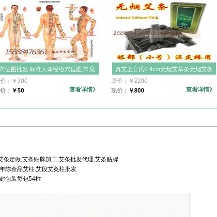
穴位图批发,标准人体经络穴位图,常见
真艾上官氏0.4cm无烟艾草条无烟艾灸
病穴位讲解图,艾灸必备人体经络图挂
条小号纯铜温灸棒专用艾炙棒,厂家直
价：
￥
300
原价：
￥
2200
图,附常用病例施灸参考双面艾灸穴位
销天然蕲艾70支装无烟碳化真艾无烟
查看详情》
查看详情》
价：
￥
50
现价：
￥
800
图,刮痧拔罐按摩穴位图解
艾条,4mm温灸艾条批发价格
招艾条定做,艾条贴牌加工,艾条批发代理,艾条贴牌
五年陈金品艾柱,艾段艾灸柱批发
封包装每包54柱